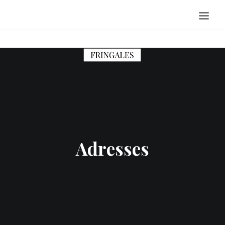
ACCUEIL
PORTRAITS
ADRESSES
RECETTES
VOYAGES
Adresses
ESCAPADES
BONNES FEUILLES
A PROPOS