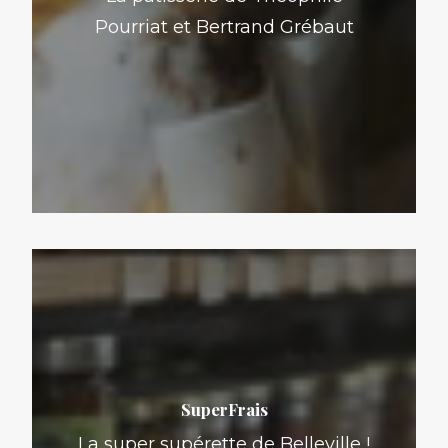
Pourriat et Bertrand Grébaut
SuperFrais
La super supérette de Belleville !