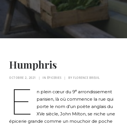
Humphris
OCTOBRE 2, 2021
|
IN
ÉPICERIES
|
BY
FLORENCE BREUIL
E
e
n plein cœur du 9
arrondissement
parisien, là où commence la rue qui
porte le nom d’un poète anglais du
XVe siècle, John Milton, se niche une
épicerie grande comme un mouchoir de poche