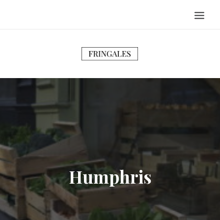
ACCUEIL
PORTRAITS
ADRESSES
RECETTES
VOYAGES
ESCAPADES
BONNES FEUILLES
Humphris
A PROPOS